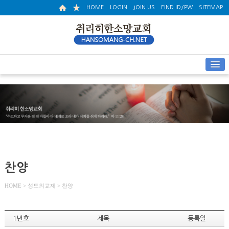
HOME
LOGIN
JOIN US
FIND ID/PW
SITEMAP
찬양
HOME
> 성도의교제 > 찬양
1번호
제목
등록일